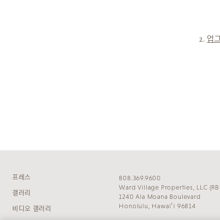
2.
업그
프레스
808.369.9600
Ward Village Properties, LLC (RB
갤러리
1240 Ala Moana Boulevard
Honolulu, Hawaiʻi 96814
비디오 갤러리