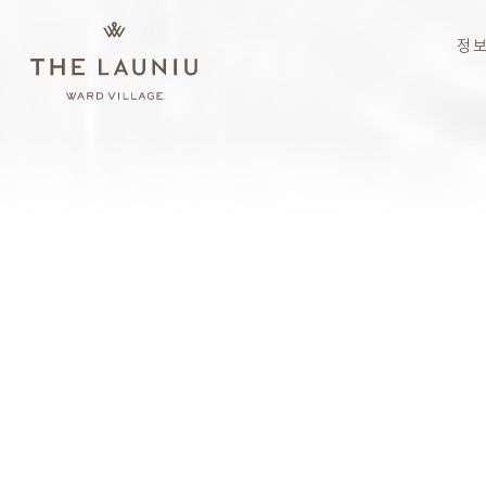
주
요
정
콘
텐
츠
로
건
너
뛰
기